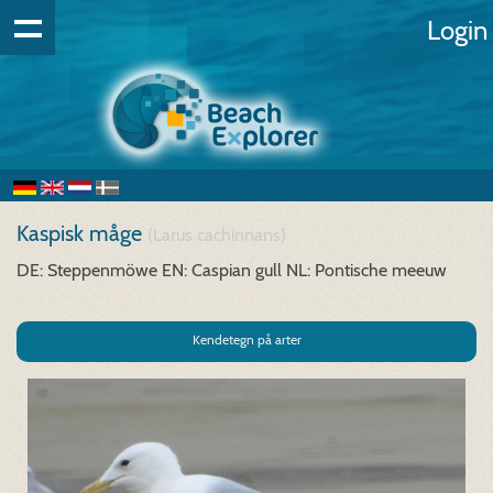
Login
Kaspisk måge
(Larus cachinnans)
DE: Steppenmöwe
EN: Caspian gull
NL: Pontische meeuw
Kendetegn på arter