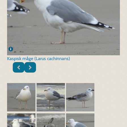
Kaspisk måge (Larus cachinnans)