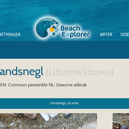
RETNINGER
ARTER
VID
randsnegl
(Littorina littorea)
EN: Common periwinkle
NL: Gewone alikruik
Kendetegn på arter