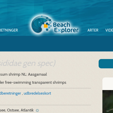
RETNINGER
ARTER
VID
ididae gen spec)
ssum shrimp
NL: Aasgarnaal
der free-swimming transparent shrimps
ndberetninger
,
udbredelseskort
ee, Ostsee, Atlantik