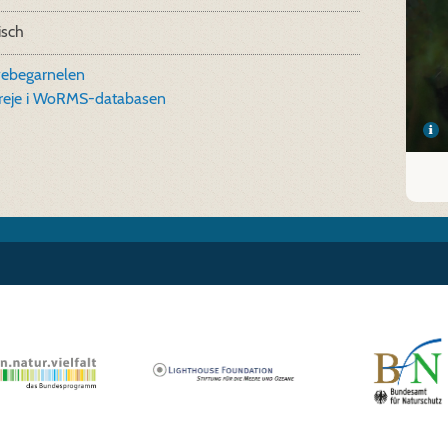
isch
ebegarnelen
reje i WoRMS-databasen