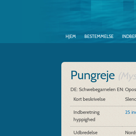
HJEM
BESTEMMELSE
INDBE
Pungreje
(Mys
DE: Schwebegarnelen
EN: Opo
Kort beskrivelse
Slen
Indberetning
25 i
hyppighed
Udbredelse
Nords