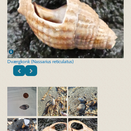
Dværgkonk (Nassarius reticulatus)