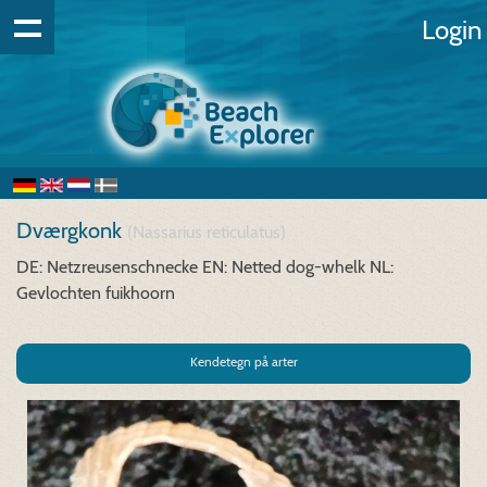
Login
Dværgkonk
(Nassarius reticulatus)
DE: Netzreusenschnecke
EN: Netted dog-whelk
NL:
Gevlochten fuikhoorn
Kendetegn på arter