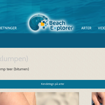
RETNINGER
ARTER
VID
klumpen)
omp teer (bitumen)
Kendetegn på arter