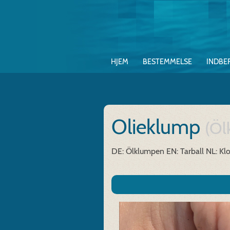
HJEM
BESTEMMELSE
INDBE
Olieklump
(Öl
DE: Ölklumpen
EN: Tarball
NL: Kl