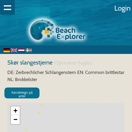
Login
Skør slangestjerne
(Ophiothrix fragilis)
DE: Zerbrechlicher Schlangenstern
EN: Common brittlestar
NL: Brokkelster
Kendetegn på
arter
+
−