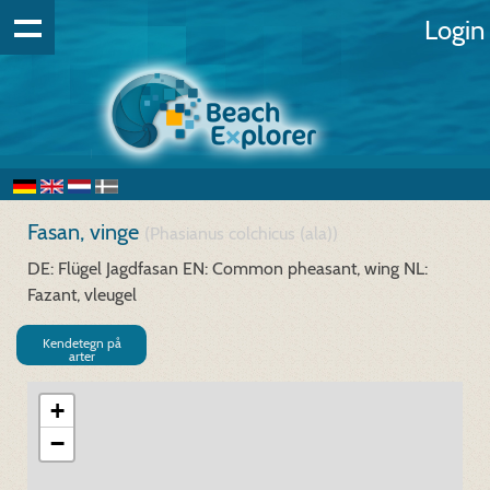
Login
Fasan, vinge
(Phasianus colchicus (ala))
DE: Flügel Jagdfasan
EN: Common pheasant, wing
NL:
Fazant, vleugel
Kendetegn på
arter
+
−