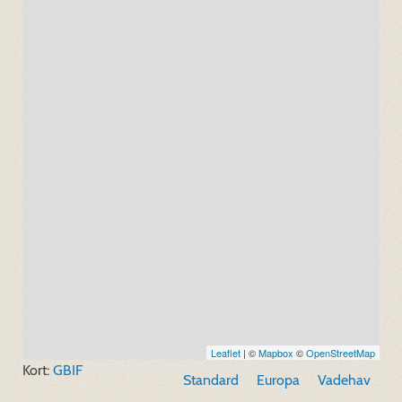
Leaflet
| ©
Mapbox
©
OpenStreetMap
Kort:
GBIF
Standard
Europa
Vadehav