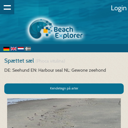
Login
Spættet sæl
(Phoca vitulina)
DE: Seehund
EN: Harbour seal
NL: Gewone zeehond
Kendetegn på arter