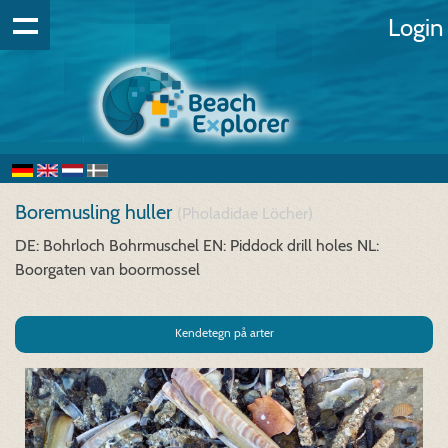
Login
Boremusling huller
(Pholadidae Löcher)
DE: Bohrloch Bohrmuschel
EN: Piddock drill holes
NL:
Boorgaten van boormossel
Kendetegn på arter