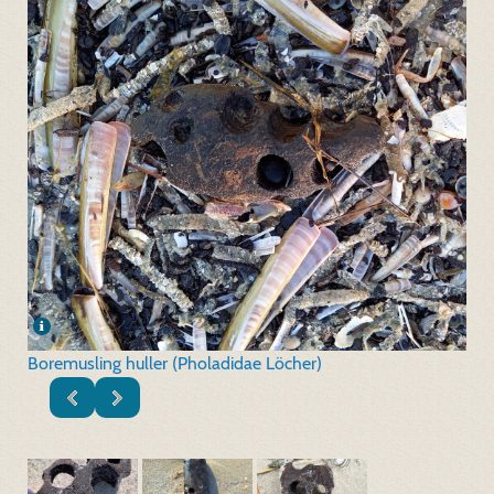
Boremusling huller (Pholadidae Löcher)