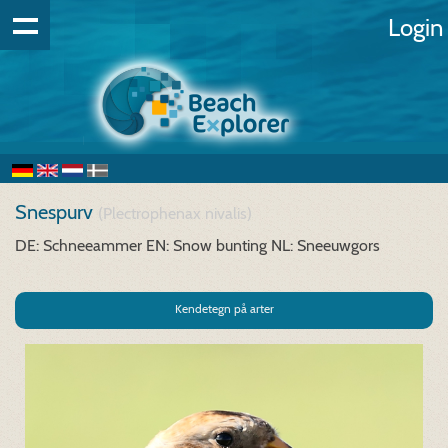
Login
Snespurv
(Plectrophenax nivalis)
DE: Schneeammer
EN: Snow bunting
NL: Sneeuwgors
Kendetegn på arter