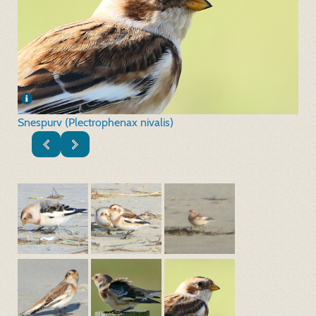
Snespurv (Plectrophenax nivalis)