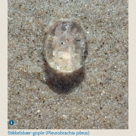
Stikkelsbær-gople (Pleurobrachia pileus)