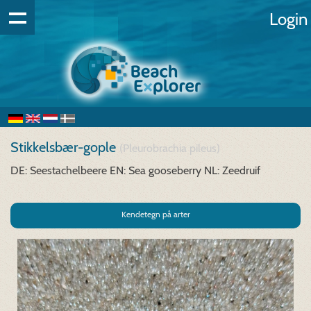
Login
Stikkelsbær-gople
(Pleurobrachia pileus)
DE: Seestachelbeere
EN: Sea gooseberry
NL: Zeedruif
Kendetegn på arter