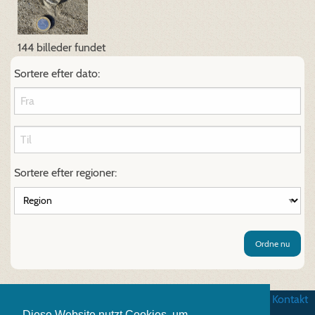
144 billeder fundet
Sortere efter dato:
Sortere efter regioner:
Ordne nu
Betingelser
|
Databeskyttelse
|
Impressum
|
Kontakt
Diese Website nutzt Cookies, um