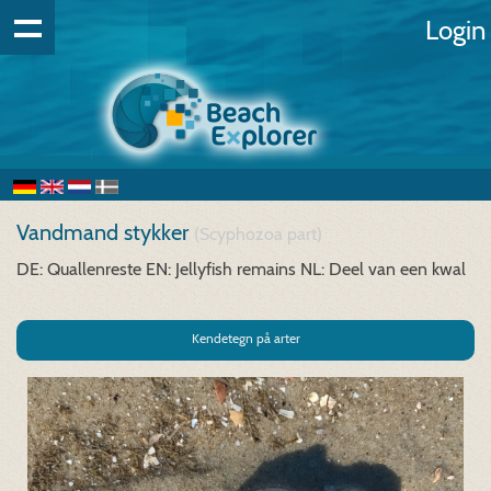
Login
Vandmand stykker
(Scyphozoa part)
DE: Quallenreste
EN: Jellyfish remains
NL: Deel van een kwal
Kendetegn på arter