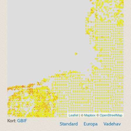
Leaflet
| ©
Mapbox
©
OpenStreetMap
Kort:
GBIF
Standard
Europa
Vadehav