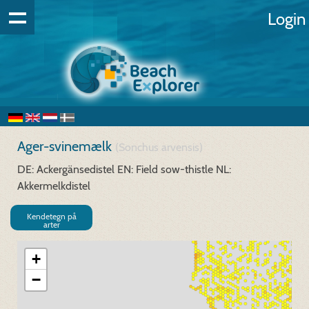
Login
Ager-svinemælk
(Sonchus arvensis)
DE: Ackergänsedistel
EN: Field sow-thistle
NL:
Akkermelkdistel
Kendetegn på
arter
+
−