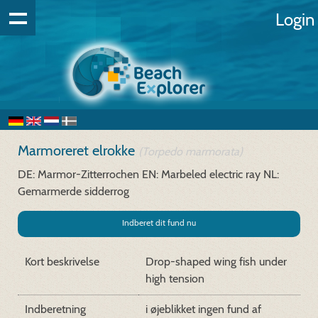
Login
Marmoreret elrokke
(Torpedo marmorata)
DE: Marmor-Zitterrochen
EN: Marbeled electric ray
NL:
Gemarmerde sidderrog
Indberet dit fund nu
Kort beskrivelse
Drop-shaped wing fish under
high tension
Indberetning
i øjeblikket ingen fund af