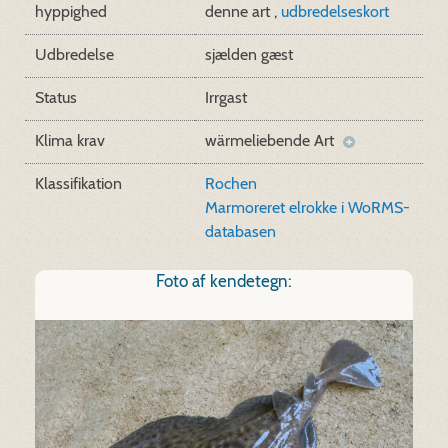
hyppighed
denne art ,
udbredelseskort
Udbredelse
sjælden gæst
Status
Irrgast
Klima krav
wärmeliebende Art
Klassifikation
Rochen
Marmoreret elrokke i WoRMS-
databasen
Foto af kendetegn: