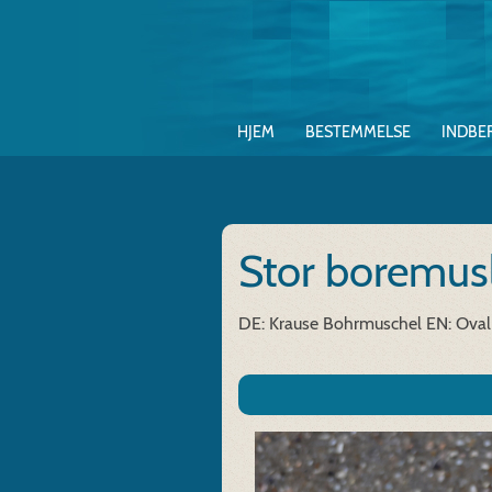
HJEM
BESTEMMELSE
INDBE
Stor boremus
DE: Krause Bohrmuschel
EN: Oval