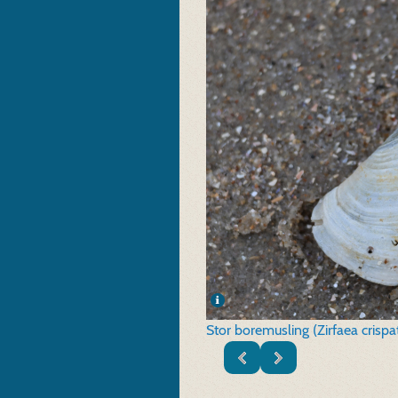
Stor boremusling (Zirfaea crispa