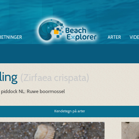
RETNINGER
ARTER
VID
ling
(Zirfaea crispata)
 piddock
NL: Ruwe boormossel
Kendetegn på arter