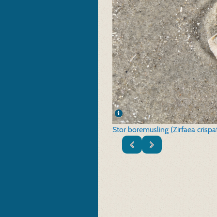
Stor boremusling (Zirfaea crispa