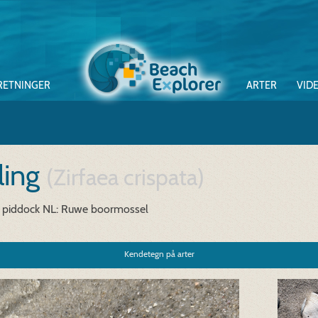
RETNINGER
ARTER
VID
ling
(Zirfaea crispata)
 piddock
NL: Ruwe boormossel
Kendetegn på arter