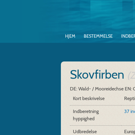
HJEM
BESTEMMELSE
INDBE
Skovfirben
(Z
DE: Wald- / Mooreidechse
EN: 
Kort beskrivelse
Repti
Indberetning
37 i
hyppighed
Udbredelse
Euro