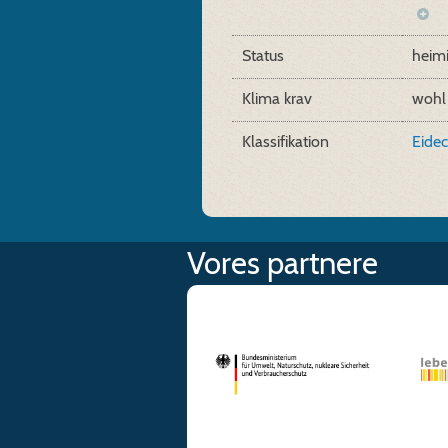
Status
heim
Klima krav
wohl
Klassifikation
Eidec
Vores partnere