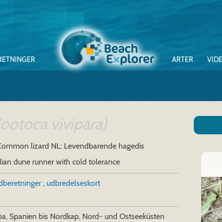
RETNINGER
ARTER
VID
ootoca vivipara)
Common lizard
NL: Levendbarende hagedis
lian dune runner with cold tolerance
ndberetninger
,
udbredelseskort
pa, Spanien bis Nordkap, Nord- und Ostseeküsten