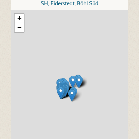
SH, Eiderstedt, Böhl Süd
+
−