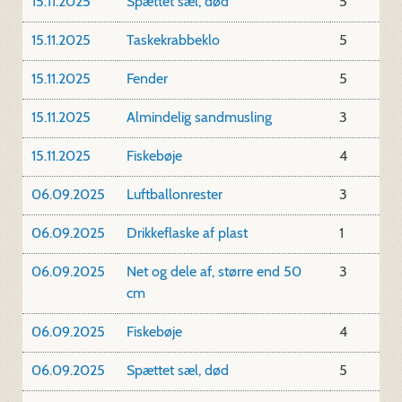
15.11.2025
Spættet sæl, død
5
15.11.2025
Taskekrabbeklo
5
15.11.2025
Fender
5
15.11.2025
Almindelig sandmusling
3
15.11.2025
Fiskebøje
4
06.09.2025
Luftballonrester
3
06.09.2025
Drikkeflaske af plast
1
06.09.2025
Net og dele af, større end 50
3
cm
06.09.2025
Fiskebøje
4
06.09.2025
Spættet sæl, død
5