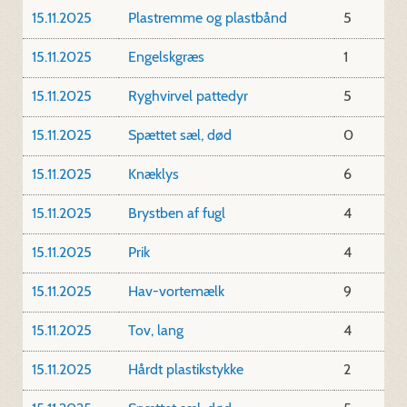
15.11.2025
Plastremme og plastbånd
5
15.11.2025
Engelskgræs
1
15.11.2025
Ryghvirvel pattedyr
5
15.11.2025
Spættet sæl, død
0
15.11.2025
Knæklys
6
15.11.2025
Brystben af fugl
4
15.11.2025
Prik
4
15.11.2025
Hav-vortemælk
9
15.11.2025
Tov, lang
4
15.11.2025
Hårdt plastikstykke
2