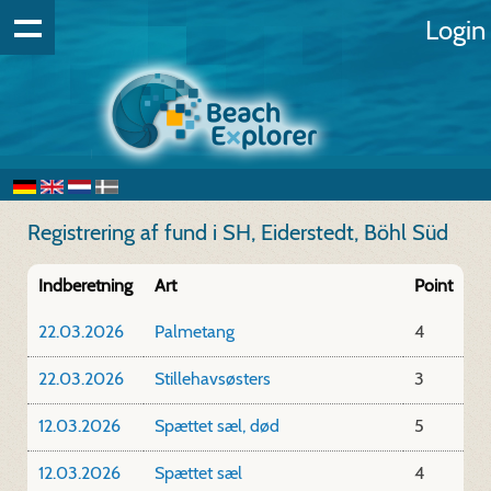
Login
Registrering af fund i SH, Eiderstedt, Böhl Süd
Indberetning
Art
Point
22.03.2026
Palmetang
4
22.03.2026
Stillehavsøsters
3
12.03.2026
Spættet sæl, død
5
12.03.2026
Spættet sæl
4