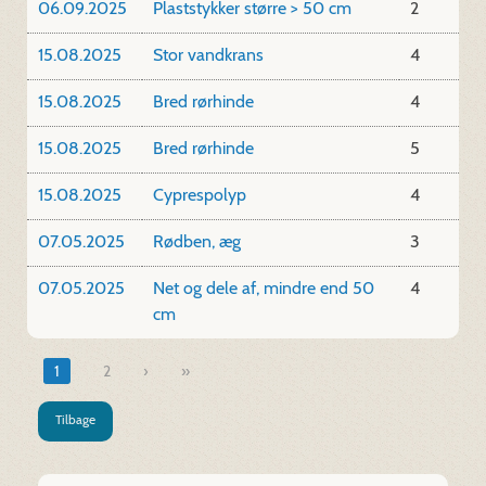
06.09.2025
Plaststykker større > 50 cm
2
15.08.2025
Stor vandkrans
4
15.08.2025
Bred rørhinde
4
15.08.2025
Bred rørhinde
5
15.08.2025
Cyprespolyp
4
07.05.2025
Rødben, æg
3
07.05.2025
Net og dele af, mindre end 50
4
cm
1
2
»
Tilbage