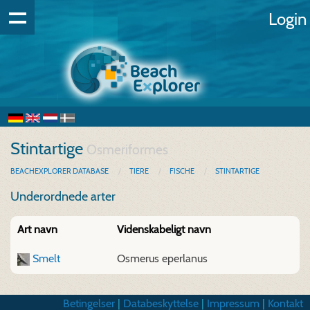
Login
Stintartige
Osmeriformes
BEACHEXPLORER DATABASE
TIERE
FISCHE
STINTARTIGE
Underordnede arter
Art navn
Videnskabeligt navn
Smelt
Osmerus eperlanus
Betingelser
|
Databeskyttelse
|
Impressum
|
Kontakt