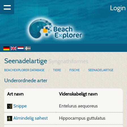
Login
Seenadelartige
Syngnathiformes
BEACHEXPLORER DATABASE
TIERE
FISCHE
SEENADELARTIGE
Underordnede arter
Art navn
Videnskabeligt navn
Snippe
Entelurus aequoreus
Almindelig søhest
Hippocampus guttulatus