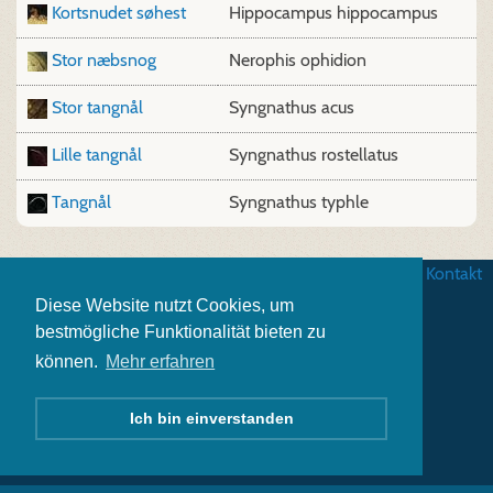
Kortsnudet søhest
Hippocampus hippocampus
Stor næbsnog
Nerophis ophidion
Stor tangnål
Syngnathus acus
Lille tangnål
Syngnathus rostellatus
Tangnål
Syngnathus typhle
Betingelser
|
Databeskyttelse
|
Impressum
|
Kontakt
Diese Website nutzt Cookies, um
bestmögliche Funktionalität bieten zu
können.
Mehr erfahren
Ich bin einverstanden