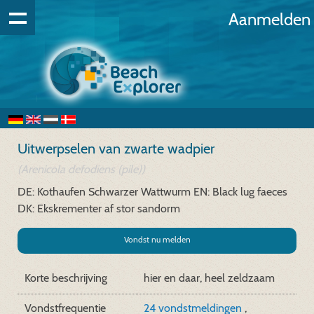
Aanmelden
Uitwerpselen van zwarte wadpier
(Arenicola defodiens (pile))
DE: Kothaufen Schwarzer Wattwurm
EN: Black lug faeces
DK: Ekskrementer af stor sandorm
Vondst nu melden
Korte beschrijving
hier en daar, heel zeldzaam
Vondstfrequentie
24 vondstmeldingen
,