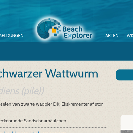
MELDUNGEN
ARTEN
WI
chwarzer Wattwurm
iens (pile))
pselen van zwarte wadpier
DK: Ekskrementer af stor
eckenrunde Sandschnurhäufchen