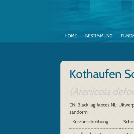
HOME
BESTIMMUNG
FUND
Kothaufen S
(Arenicola defod
EN: Black lug faeces
NL: Uitwer
sandorm
Kurzbeschreibung
Schn