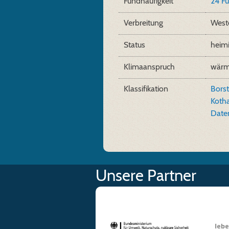
Fundhäufigkeit
24 F
Verbreitung
West
Status
heim
Klimaanspruch
wärm
Klassifikation
Bors
Koth
Date
Unsere Partner