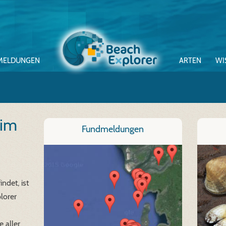
MELDUNGEN
ARTEN
WI
eim
Fundmeldungen
ndet, ist
lorer
 aller