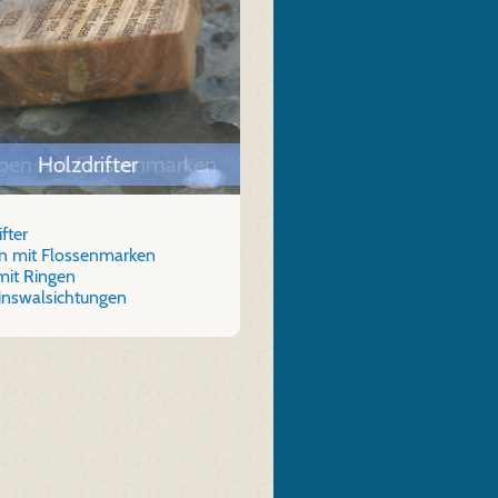
ben mit Flossenmarken
Holzdrifter
fter
 mit Flossenmarken
mit Ringen
nswalsichtungen