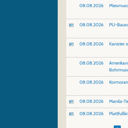
08.08.2026
Miesmusc
08.08.2026
PU-Baus
08.08.2026
Kanister o
08.08.2026
Amerikan
Bohrmusc
08.08.2026
Kormora
08.08.2026
Manila-T
08.08.2026
Plattfußk