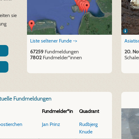
iten sie
hung
Liste seltener Funde ->
Asiati
67259
Fundmeldungen
20. Nov
7802
Fundmelder*innen
Schalen
tuelle Fundmeldungen
Fundmelder*in
Quadrant
ostierchen
Jan Prinz
Rudbjerg
Knude