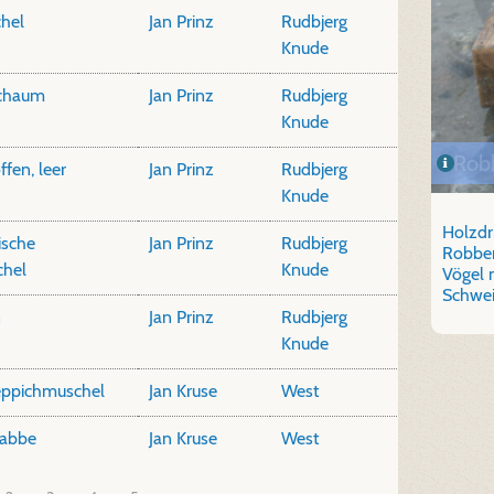
hel
Jan Prinz
Rudbjerg
Knude
chaum
Jan Prinz
Rudbjerg
Knude
Rob
ffen, leer
Jan Prinz
Rudbjerg
Knude
Holzdri
ische
Jan Prinz
Rudbjerg
Robben
hel
Knude
Vögel 
Schwei
n
Jan Prinz
Rudbjerg
Knude
eppichmuschel
Jan Kruse
West
rabbe
Jan Kruse
West