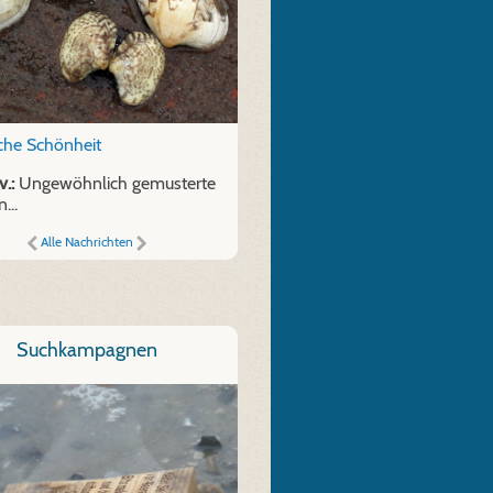
sche Schönheit
.:
Ungewöhnlich gemusterte
...
Alle Nachrichten
Suchkampagnen