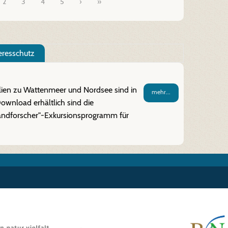
2
3
4
5
»
resschutz
lien zu Wattenmeer und Nordsee sind in
mehr...
Download erhältlich sind die
trandforscher"-Exkursionsprogramm für