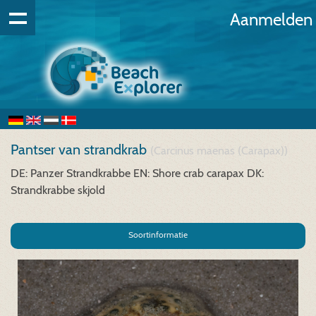
Aanmelden
Pantser van strandkrab
(Carcinus maenas (Carapax))
DE: Panzer Strandkrabbe
EN: Shore crab carapax
DK:
Strandkrabbe skjold
Soortinformatie