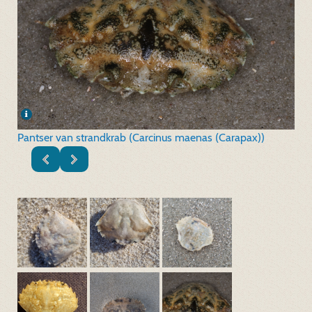
Pantser van strandkrab (Carcinus maenas (Carapax))