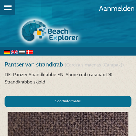
Aanmelden
Pantser van strandkrab
(Carcinus maenas (Carapax))
DE: Panzer Strandkrabbe
EN: Shore crab carapax
DK:
Strandkrabbe skjold
Soortinformatie