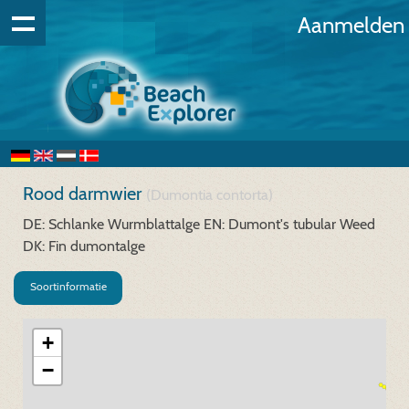
Aanmelden
Rood darmwier
(Dumontia contorta)
DE: Schlanke Wurmblattalge
EN: Dumont's tubular Weed
DK: Fin dumontalge
Soortinformatie
+
−