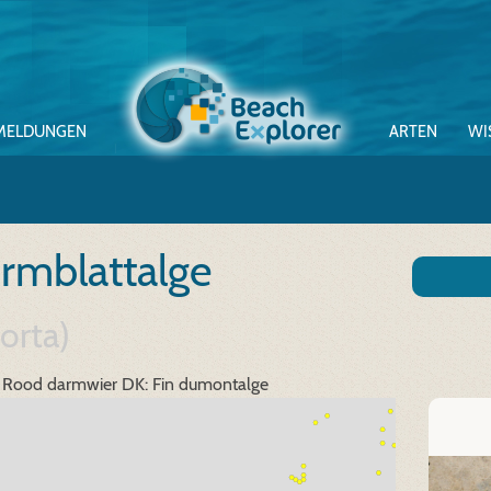
MELDUNGEN
ARTEN
WI
rmblattalge
orta)
 Rood darmwier
DK: Fin dumontalge