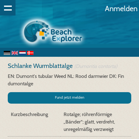
Anmelden
Schlanke Wurmblattalge
(Dumontia contorta)
EN: Dumont's tubular Weed
NL: Rood darmwier
DK: Fin
dumontalge
Fund jetzt melden
Kurzbeschreibung
Rotalge; röhrenförmige
„Bänder“; glatt, verdreht,
unregelmäßig verzweigt