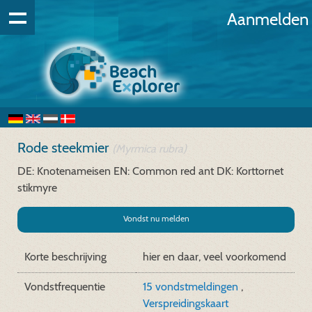
Aanmelden
Rode steekmier
(Myrmica rubra)
DE: Knotenameisen
EN: Common red ant
DK: Korttornet
stikmyre
Vondst nu melden
Korte beschrijving
hier en daar, veel voorkomend
Vondstfrequentie
15 vondstmeldingen
,
Verspreidingskaart