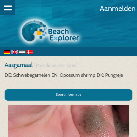
Aanmelden
Aasgarnaal
(Mysididae gen spec)
DE: Schwebegarnelen
EN: Opossum shrimp
DK: Pungreje
Soortinformatie