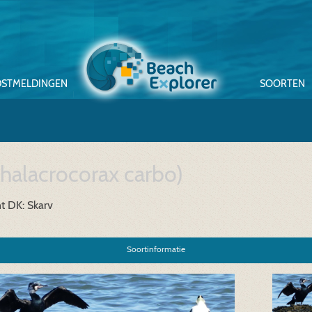
STMELDINGEN
SOORTEN
halacrocorax carbo)
t
DK: Skarv
Soortinformatie