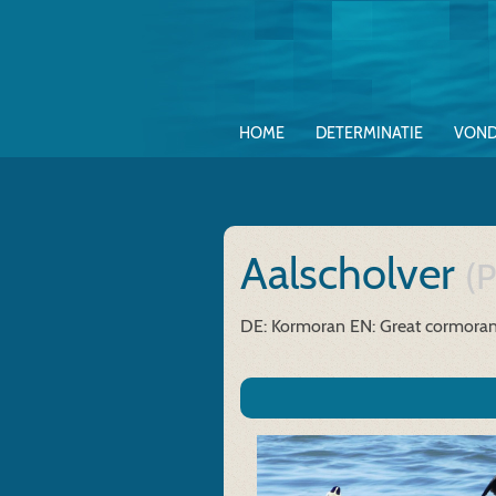
HOME
DETERMINATIE
VOND
Aalscholver
(P
DE: Kormoran
EN: Great cormoran