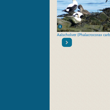
Aalscholver (Phalacrocorax car