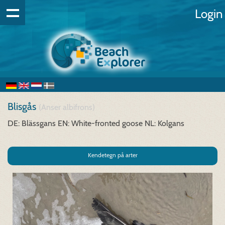
Login
Blisgås
(Anser albifrons)
DE: Blässgans
EN: White-fronted goose
NL: Kolgans
Kendetegn på arter