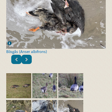
Blisgås (Anser albifrons)