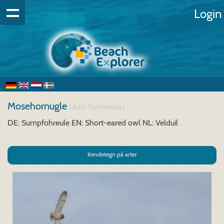
Login
Mosehornugle
(Asio flammeus)
DE: Sumpfohreule
EN: Short-eared owl
NL: Velduil
Kendetegn på arter