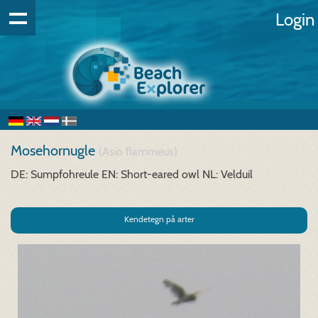
Login
Mosehornugle
(Asio flammeus)
DE: Sumpfohreule
EN: Short-eared owl
NL: Velduil
Kendetegn på arter