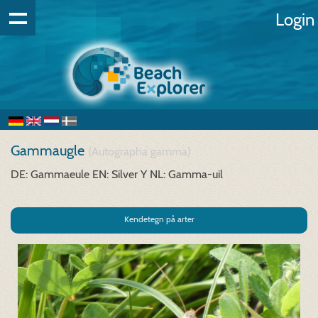
Login
Gammaugle
(Autographa gamma)
DE: Gammaeule
EN: Silver Y
NL: Gamma-uil
Kendetegn på arter