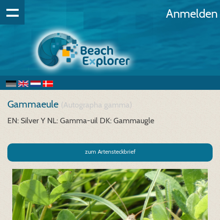
Anmelden
Gammaeule
(Autographa gamma)
EN: Silver Y
NL: Gamma-uil
DK: Gammaugle
zum Artensteckbrief