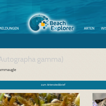
MELDUNGEN
ARTEN
WI
Autographa gamma)
ammaugle
zum Artensteckbrief