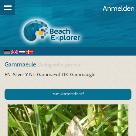
Anmelden
Gammaeule
(Autographa gamma)
EN: Silver Y
NL: Gamma-uil
DK: Gammaugle
zum Artensteckbrief