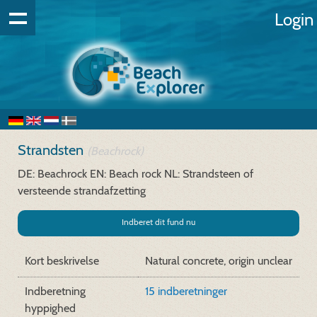
Login
Strandsten
(Beachrock)
DE: Beachrock
EN: Beach rock
NL: Strandsteen of
versteende strandafzetting
Indberet dit fund nu
Kort beskrivelse
Natural concrete, origin unclear
Indberetning
15 indberetninger
hyppighed