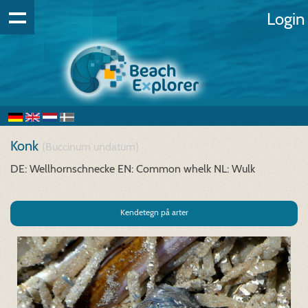
Login
Konk
(Buccinum undatum)
DE: Wellhornschnecke
EN: Common whelk
NL: Wulk
Kendetegn på arter