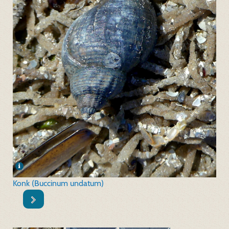
Konk (Buccinum undatum)