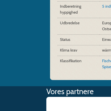
Indberetning
5 ind
hyppighed
Udbredelse
Euro
Osts
Status
Einw
Klima krav
wärm
Klassifikation
Fisch
Spis
Vores partnere