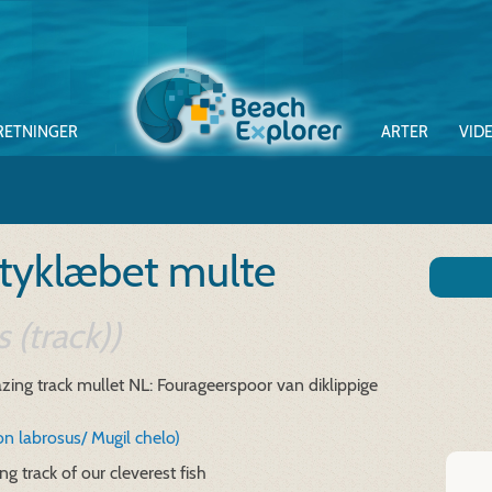
RETNINGER
ARTER
VID
 tyklæbet multe
 (track))
zing track mullet
NL: Fourageerspoor van diklippige
on labrosus/ Mugil chelo)
ng track of our cleverest fish