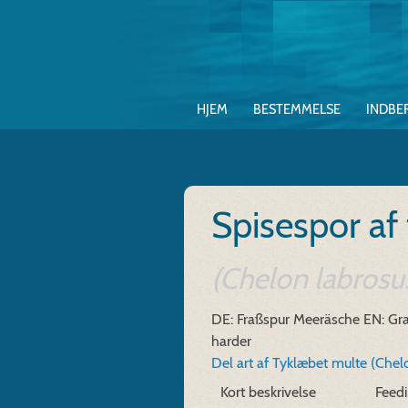
HJEM
BESTEMMELSE
INDBE
Spisespor af
(Chelon labrosus
DE: Fraßspur Meeräsche
EN: Gra
harder
Del art af Tyklæbet multe (Chel
Kort beskrivelse
Feedi