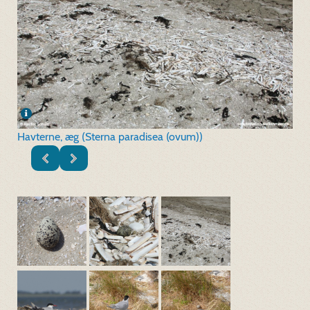
Havterne, æg (Sterna paradisea (ovum))