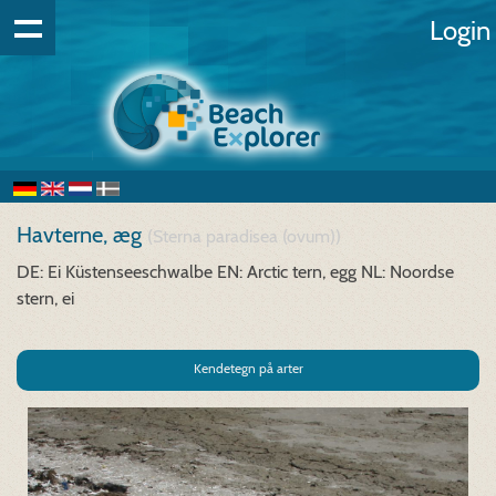
Login
Havterne, æg
(Sterna paradisea (ovum))
DE: Ei Küstenseeschwalbe
EN: Arctic tern, egg
NL: Noordse
stern, ei
Kendetegn på arter