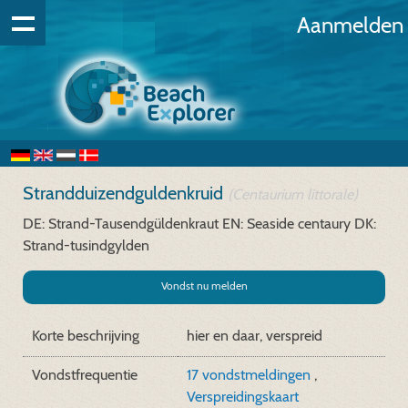
Aanmelden
Strandduizendguldenkruid
(Centaurium littorale)
DE: Strand-Tausendgüldenkraut
EN: Seaside centaury
DK:
Strand-tusindgylden
Vondst nu melden
Korte beschrijving
hier en daar, verspreid
Vondstfrequentie
17 vondstmeldingen
,
Verspreidingskaart