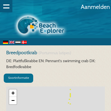
Aanmelden
Breedpootkrab
(Portumnus latipes)
DE: Plattfußkrabbe
EN: Pennant's swimming crab
DK:
Bredfodkrabbe
Soortinformatie
+
−