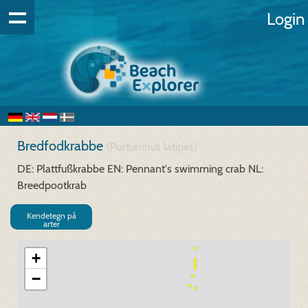
Login
Bredfodkrabbe
(Portumnus latipes)
DE: Plattfußkrabbe
EN: Pennant's swimming crab
NL:
Breedpootkrab
Kendetegn på
arter
+
−