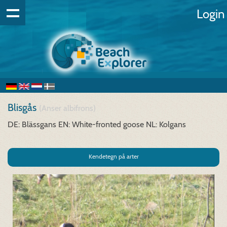
Login
Blisgås
(Anser albifrons)
DE: Blässgans
EN: White-fronted goose
NL: Kolgans
Kendetegn på arter