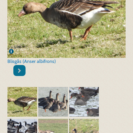
Blisgås (Anser albifrons)