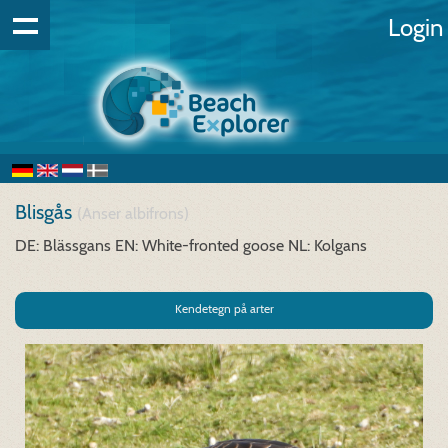
Login
Blisgås
(Anser albifrons)
DE: Blässgans
EN: White-fronted goose
NL: Kolgans
Kendetegn på arter