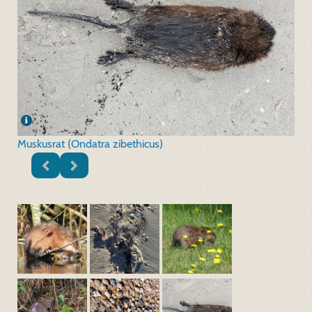
Muskusrat (Ondatra zibethicus)