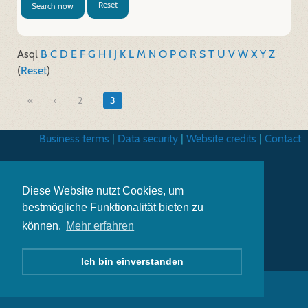
Reset
Search now
A
sql
B
C
D
E
F
G
H
I
J
K
L
M
N
O
P
Q
R
S
T
U
V
W
X
Y
Z
(
Reset
)
«
2
3
Business terms
|
Data security
|
Website credits
|
Contact
Diese Website nutzt Cookies, um
bestmögliche Funktionalität bieten zu
können.
Mehr erfahren
Ich bin einverstanden