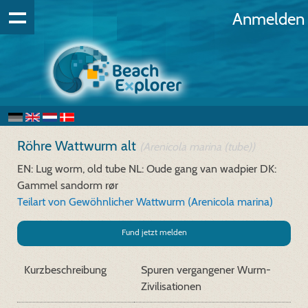
Anmelden
Röhre Wattwurm alt
(Arenicola marina (tube))
EN: Lug worm, old tube
NL: Oude gang van wadpier
DK:
Gammel sandorm rør
Teilart von Gewöhnlicher Wattwurm (Arenicola marina)
Fund jetzt melden
Kurzbeschreibung
Spuren vergangener Wurm-
Zivilisationen